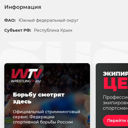
Информация
ФАО:
Южный федеральный округ
Субъект РФ:
Республика Крым
ЭКИПИ
ЦЕ
Борьбу смотрят
Професси
здесь
экипировк
спортсме
Официальный стримминговый
сервис Федерации
Перейти 
спортивной борьбы России