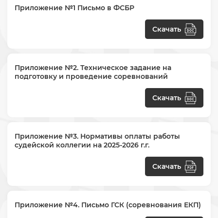
Приложение №1 Письмо в ФСБР
Скачать
Приложение №2. Техническое задание на
подготовку и проведение соревнований
Скачать
Приложение №3. Нормативы оплаты работы
судейской коллегии на 2025-2026 г.г.
Скачать
Приложение №4. Письмо ГСК (соревнования ЕКП)