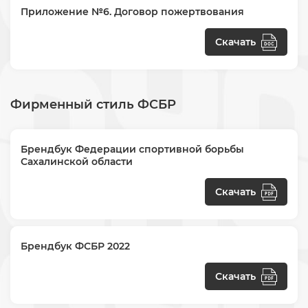
Приложение №6. Договор пожертвования
Скачать
Фирменный стиль ФСБР
Брендбук Федерации спортивной борьбы
Сахалинской области
Скачать
Брендбук ФСБР 2022
Скачать