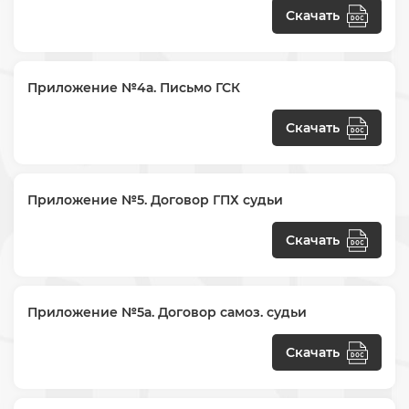
Скачать
Приложение №4а. Письмо ГСК
Скачать
Приложение №5. Договор ГПХ судьи
Скачать
Приложение №5а. Договор самоз. судьи
Скачать