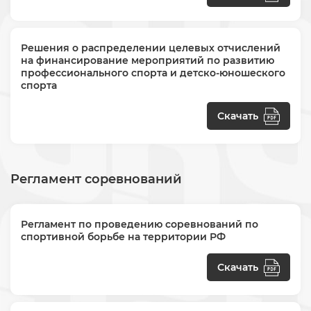
Решения о распределении целевых отчислений
на финансирование мероприятий по развитию
профессионального спорта и детско-юношеского
спорта
Скачать
Регламент соревнований
Регламент по проведению соревнований по
спортивной борьбе на территории РФ
Скачать