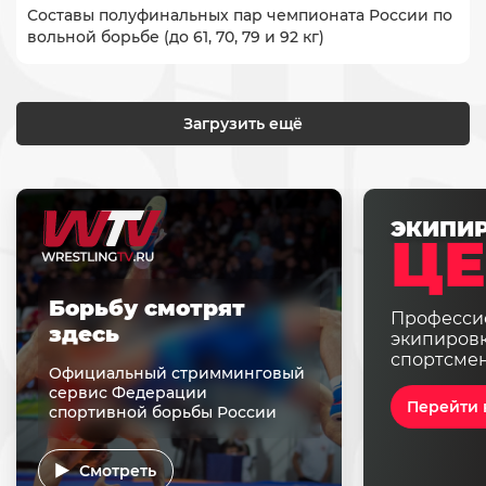
Составы полуфинальных пар чемпионата России по
вольной борьбе (до 61, 70, 79 и 92 кг)
Загрузить ещё
ЭКИПИ
ЦЕ
Борьбу смотрят
Професси
здесь
экипировк
спортсме
Официальный стримминговый
сервис Федерации
Перейти 
спортивной борьбы России
Смотреть