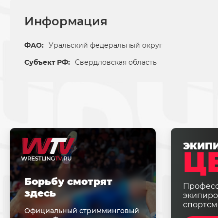
Информация
ФАО:
Уральский федеральный округ
Субъект РФ:
Свердловская область
ЭКИП
Ц
Борьбу смотрят
Профес
здесь
экипиро
спортсм
Официальный стримминговый