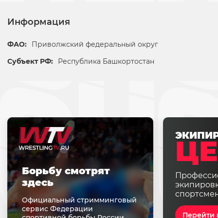
Информация
ФАО:
Приволжский федеральный округ
Субъект РФ:
Республика Башкортостан
ЭКИПИ
ЦЕ
Борьбу смотрят
Професси
здесь
экипировк
спортсме
Официальный стримминговый
сервис Федерации
Перейти 
спортивной борьбы России