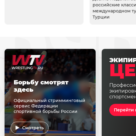
российские класси
международном т
Турции
ЭКИПИ
ЦЕ
Борьбу смотрят
Професси
здесь
экипировк
спортсме
Официальный стримминговый
сервис Федерации
Перейти 
спортивной борьбы России
Смотреть