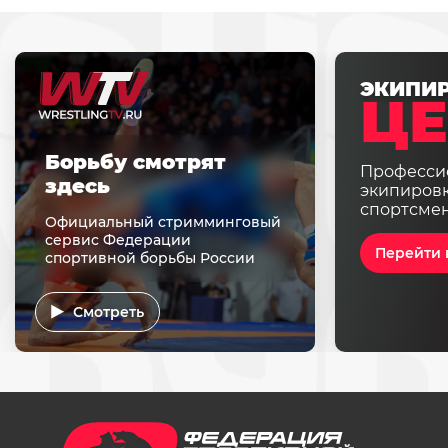
ЭКИПИ
ЦЕ
Борьбу смотрят
Професси
здесь
экипировк
спортсме
Официальный стримминговый
сервис Федерации
Перейти 
спортивной борьбы России
Смотреть