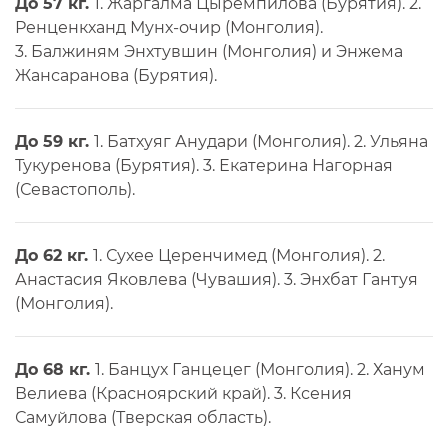
До 57 кг.
1. Жаргалма Цыремпилова (Бурятия). 2.
Ренценкханд Мунх-очир (Монголия).
3. Балжиням Энхтувшин (Монголия) и Энжема
Жансаранова (Бурятия).
До 59 кг.
1. Батхуяг Анудари (Монголия). 2. Ульяна
Тукуренова (Бурятия). 3. Екатерина Нагорная
(Севастополь).
До 62 кг.
1. Сухее Церенчимед (Монголия). 2.
Анастасия Яковлева (Чувашия). 3. Энхбат Гантуя
(Монголия).
До 68 кг.
1. Банцух Ганцецег (Монголия). 2. Ханум
Велиева (Красноярский край). 3. Ксения
Самуйлова (Тверская область).