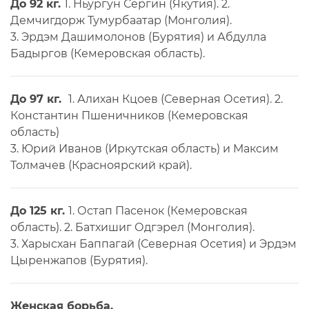
До 92 кг.
1. Ньургун Сергин (Якутия). 2.
Демчигдорж Тумурбаатар (Монголия).
3. Эрдэм Дашимолонов (Бурятия) и Абдулла
Бадыргов (Кемеровская область).
До 97 кг.
1. Алихан Кцоев (Северная Осетия). 2.
Константин Пшеничников (Кемеровская
область)
3. Юрий Иванов (Иркутская область) и Максим
Толмачев (Красноярский край).
До 125 кг.
1. Остап Пасенок (Кемеровская
область). 2. Батхишиг Одгэрел (Монголия).
3. Харысхан Баппагай (Северная Осетия) и Эрдэм
Цыренжапов (Бурятия).
Женская борьба.