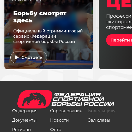
ЦЕ
Борьбу смотрят
Професси
здесь
экипировк
спортсме
Официальный стримминговый
сервис Федерации
Перейти 
спортивной борьбы России
Смотреть
Федерация
Соревнования
Болельщику
Документы
Новости
Зал славы
Регионы
Фото