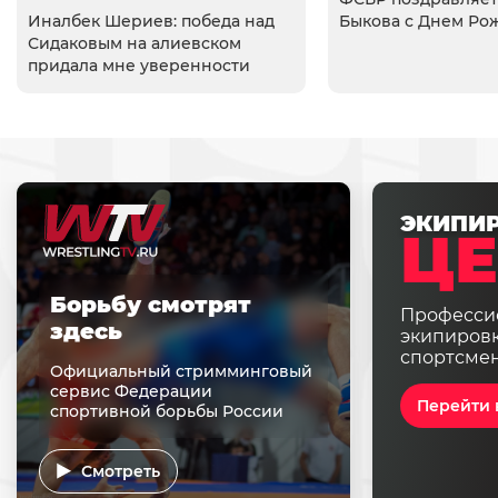
Иналбек Шериев: победа над
Быкова с Днем Ро
Сидаковым на алиевском
придала мне уверенности
ЭКИПИ
ЦЕ
Борьбу смотрят
Професси
здесь
экипировк
спортсме
Официальный стримминговый
сервис Федерации
Перейти 
спортивной борьбы России
Смотреть