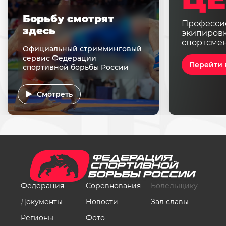
Борьбу смотрят
Професси
здесь
экипировк
спортсме
Официальный стримминговый
сервис Федерации
Перейти 
спортивной борьбы России
Смотреть
Федерация
Соревнования
Болельщику
Документы
Новости
Зал славы
Регионы
Фото