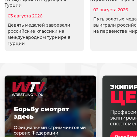
02 августа 2026
03 августа 2026
Пять золотых мед
Девять медалей завоевали
выиграли российс
российские классики на
на первенстве мир
международном турнире в
Турции
ЭКИПИ
ЦЕ
Борьбу смотрят
Професси
здесь
экипировк
спортсме
Официальный стримминговый
сервис Федерации