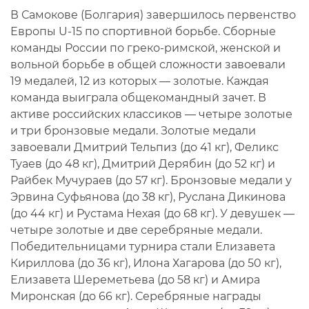
В Самокове (Болгария) завершилось первенство
Европы U-15 по спортивной борьбе. Сборные
команды России по греко-римской, женской и
вольной борьбе в общей сложности завоевали
19 медалей, 12 из которых — золотые. Каждая
команда выиграла общекомандный зачет. В
активе российских классиков — четыре золотые
и три бронзовые медали. Золотые медали
завоевали Дмитрий Тельпиз (до 41 кг), Феликс
Туаев (до 48 кг), Дмитрий Дерябин (до 52 кг) и
Райбек Мучураев (до 57 кг). Бронзовые медали у
Эрвина Суфьянова (до 38 кг), Руслана Дикинова
(до 44 кг) и Рустама Нехая (до 68 кг). У девушек —
четыре золотые и две серебряные медали.
Победительницами турнира стали Елизавета
Кириллова (до 36 кг), Илона Хагарова (до 50 кг),
Елизавета Шереметьева (до 58 кг) и Амира
Миронская (до 66 кг). Серебряные награды