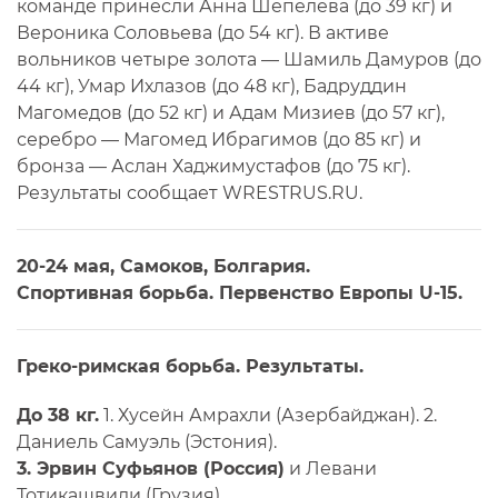
команде принесли Анна Шепелева (до 39 кг) и
Вероника Соловьева (до 54 кг). В активе
вольников четыре золота — Шамиль Дамуров (до
44 кг), Умар Ихлазов (до 48 кг), Бадруддин
Магомедов (до 52 кг) и Адам Мизиев (до 57 кг),
серебро — Магомед Ибрагимов (до 85 кг) и
бронза — Аслан Хаджимустафов (до 75 кг).
Результаты сообщает WRESTRUS.RU.
20-24 мая, Самоков, Болгария.
Спортивная борьба. Первенство Европы U-15.
Греко-римская борьба. Результаты.
До 38 кг.
1. Хусейн Амрахли (Азербайджан). 2.
Даниель Самуэль (Эстония).
3. Эрвин Суфьянов (Россия)
и Левани
Тотикашвили (Грузия).