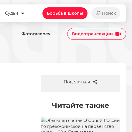
Судьи
Борьба в школы
Поиск
Фотогалерея
Видеотрансляции
, ФСБР поздравляет Вячесла
Поделиться
Читайте также