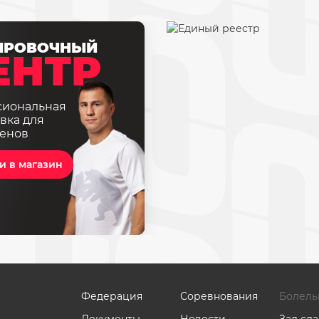
ИРОВОЧНЫЙ
ЕНТР
сиональная
вка для
енов
и в магазин
Федерация
Соревнования
Болель