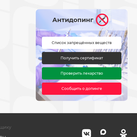
Антидопинг
Список запрещённых веществ
Получить сертификат
Проверить лекарство
Сообщить о допинге
щику