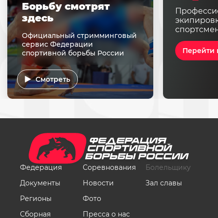
Борьбу смотрят
Професси
здесь
экипировк
спортсме
Официальный стримминговый
сервис Федерации
Перейти 
спортивной борьбы России
Смотреть
Федерация
Соревнования
Болельщику
Документы
Новости
Зал славы
Регионы
Фото
Сборная
Пресса о нас