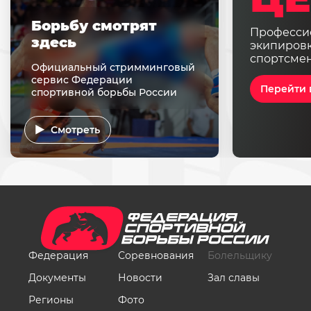
Борьбу смотрят
Професси
здесь
экипировк
спортсме
Официальный стримминговый
сервис Федерации
Перейти 
спортивной борьбы России
Смотреть
Федерация
Соревнования
Болельщику
Документы
Новости
Зал славы
Регионы
Фото