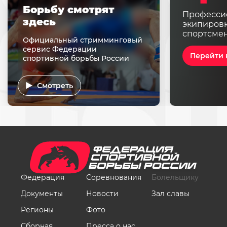
Борьбу смотрят
Професси
здесь
экипировк
спортсме
Официальный стримминговый
сервис Федерации
Перейти 
спортивной борьбы России
Смотреть
Федерация
Соревнования
Болельщику
Документы
Новости
Зал славы
Регионы
Фото
Сборная
Пресса о нас