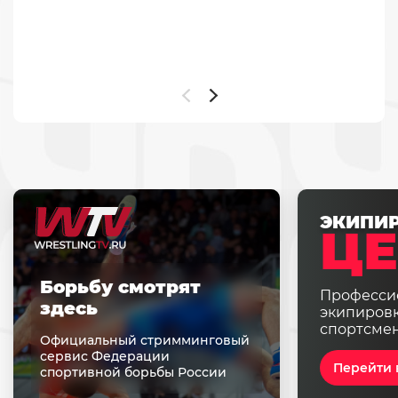
ЭКИПИ
ЦЕ
Борьбу смотрят
Професси
здесь
экипировк
спортсме
Официальный стримминговый
сервис Федерации
Перейти 
спортивной борьбы России