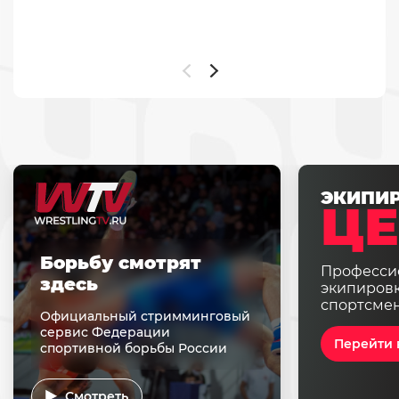
ЭКИПИ
ЦЕ
Борьбу смотрят
Професси
здесь
экипировк
спортсме
Официальный стримминговый
сервис Федерации
Перейти 
спортивной борьбы России
Смотреть