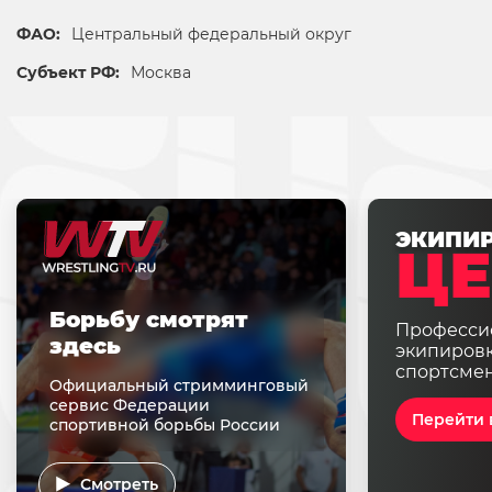
ФАО:
Центральный федеральный округ
Субъект РФ:
Москва
ЭКИПИ
ЦЕ
Борьбу смотрят
Професси
здесь
экипировк
спортсме
Официальный стримминговый
сервис Федерации
Перейти 
спортивной борьбы России
Смотреть