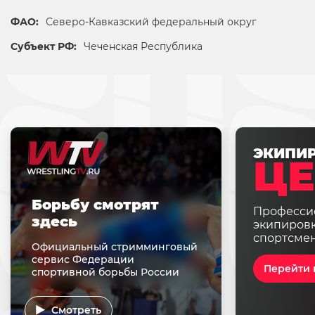
ФАО:
Северо-Кавказский федеральный округ
Субъект РФ:
Чеченская Республика
ЭКИПИ
ЦЕ
Борьбу смотрят
Професси
здесь
экипировк
спортсме
Официальный стримминговый
сервис Федерации
Перейти 
спортивной борьбы России
Смотреть