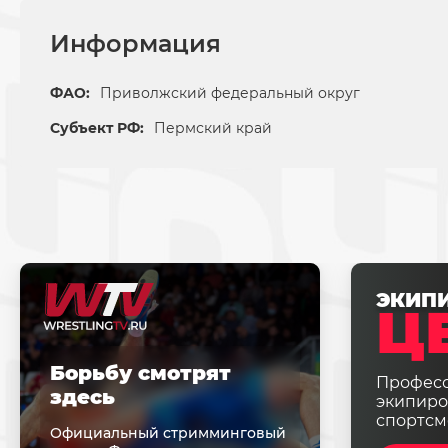
Информация
ФАО:
Приволжский федеральный округ
Субъект РФ:
Пермский край
ЭКИП
Ц
Борьбу смотрят
Профес
здесь
экипиро
спортсм
Официальный стримминговый