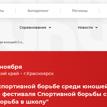
ты
Антидопинг
Регионы
Соревнования
Новости
Фестиваль по спортивной борьбе среди юношей (1 этап регионального фестиваля Спортивной борьбы среди школьников "борьба в школу"
 ноября
кий край
г.Красноярск
спортивной борьбе среди юношей 
 фестиваля Спортивной борьбы 
орьба в школу"