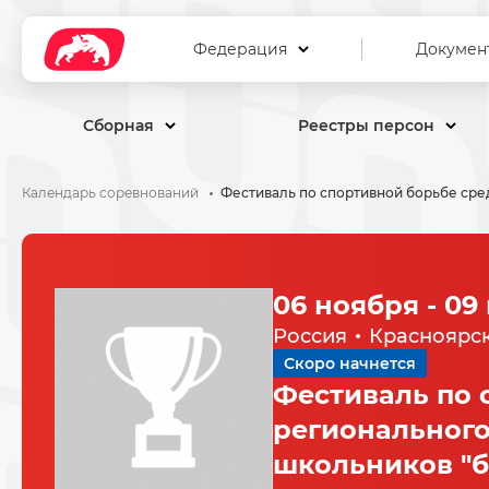
Федерация
Докумен
Сборная
Реестры персон
Календарь соревнований
06 ноября - 09
Россия
Красноярс
Скоро начнется
Фестиваль по 
регионального
школьников "б