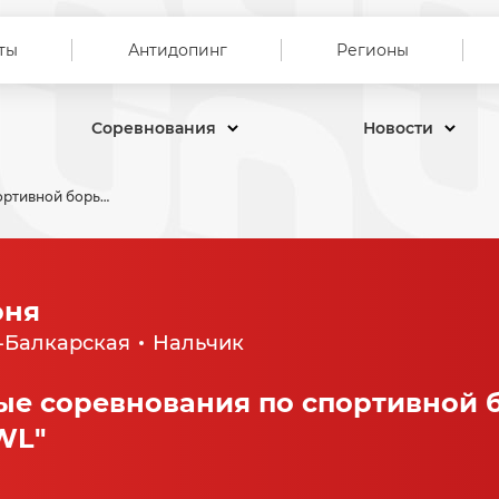
ты
Антидопинг
Регионы
Соревнования
Новости
Международные соревнования по спортивной борьбе "Нальчик-74 PWL"
юня
-Балкарская
Нальчик
е соревнования по спортивной 
WL"