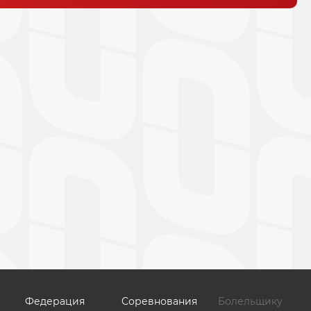
Федерация
Соревнования
Болельщику