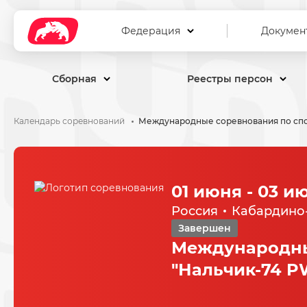
Федерация
Докумен
Сборная
Реестры персон
Календарь соревнований
01 июня - 03 и
Россия
Кабардино
Завершен
Международны
"Нальчик-74 P