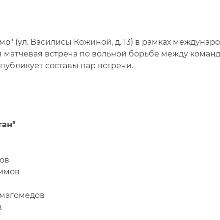
о" (ул. Василисы Кожиной, д. 13) в рамках междунар
я матчевая встреча по вольной борьбе между коман
публикует составы пар встречи.
тан"
ов
гимов
имагомедов
в