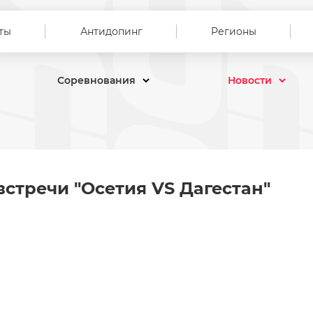
ты
Антидопинг
Регионы
Соревнования
Новости
й встречи "Осетия VS Дагест
встречи "Осетия VS Дагестан"