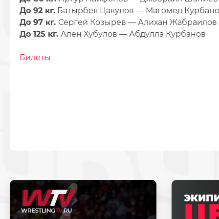
До 92 кг.
Батырбек Цакулов — Магомед Курбан
До 97 кг.
Сергей Козырев — Алихан Жабраилов
До 125 кг.
Ален Хубулов — Абдулла Курбанов
Билеты
ЭКИП
Ц