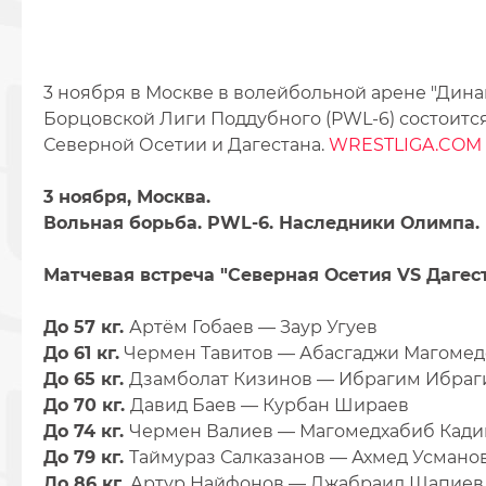
3 ноября в Москве в волейбольной арене "Динам
Борцовской Лиги Поддубного (PWL-6) состоитс
Северной Осетии и Дагестана.
WRESTLIGA.COM
3 ноября, Москва.
Вольная борьба. PWL-6. Наследники Олимпа.
Матчевая встреча "Северная Осетия VS Дагес
До 57 кг.
Артём Гобаев — Заур Угуев
До 61 кг.
Чермен Тавитов — Абасгаджи Магомед
До 65 кг.
Дзамболат Кизинов — Ибрагим Ибра
До 70 кг.
Давид Баев — Курбан Шираев
До 74 кг.
Чермен Валиев — Магомедхабиб Кад
До 79 кг.
Таймураз Салказанов — Ахмед Усмано
До 86 кг.
Артур Найфонов — Джабраил Шапиев