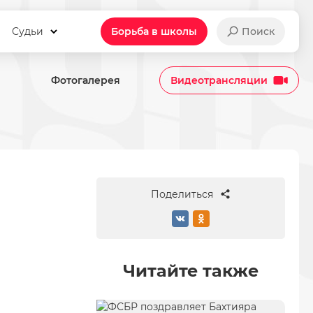
Судьи
Борьба в школы
Поиск
Фотогалерея
Видеотрансляции
ан", PWL-6: составы пар матч
Поделиться
Читайте также