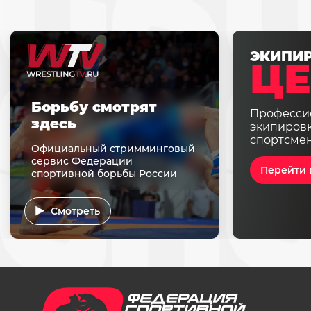
ЭКИПИ
ЦЕ
Борьбу смотрят
Професси
здесь
экипировк
спортсме
Официальный стримминговый
сервис Федерации
Перейти 
спортивной борьбы России
Смотреть