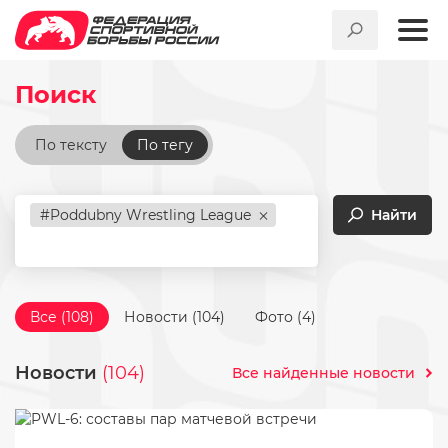
Федерация спортивной бор
Поиск
По тексту
По тегу
#Poddubny Wrestling League
Найти
Все (108)
Новости (104)
Фото (4)
Новости
(104)
Все найденные новости