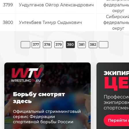
3799
Ундулганов Ойгор Александрович
федеральн
округ
Сибирски
3800
Унтекбаев Тимур Сыдыкович
федеральн
округ
377
378
379
380
381
382
ЭКИПИ
ЦЕ
Борьбу смотрят
Професси
здесь
экипировк
спортсме
Официальный стримминговый
сервис Федерации
Перейти 
спортивной борьбы России