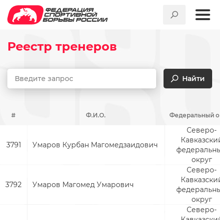
Реестр тренеров
Найти
#
Ф.И.О.
Федеральный о
Северо-
Кавказски
3791
Умаров Курбан Магомедзаидович
федеральн
округ
Северо-
Кавказски
3792
Умаров Магомед Умарович
федеральн
округ
Северо-
Кавказски