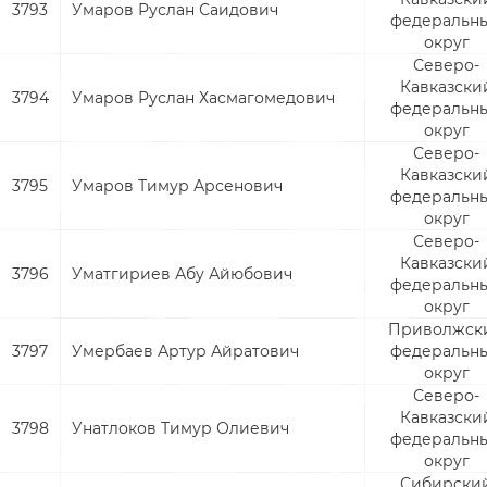
3793
Умаров Руслан Саидович
федеральн
округ
Северо-
Кавказски
3794
Умаров Руслан Хасмагомедович
федеральн
округ
Северо-
Кавказски
3795
Умаров Тимур Арсенович
федеральн
округ
Северо-
Кавказски
3796
Уматгириев Абу Айюбович
федеральн
округ
Приволжск
3797
Умербаев Артур Айратович
федеральн
округ
Северо-
Кавказски
3798
Унатлоков Тимур Олиевич
федеральн
округ
Сибирски