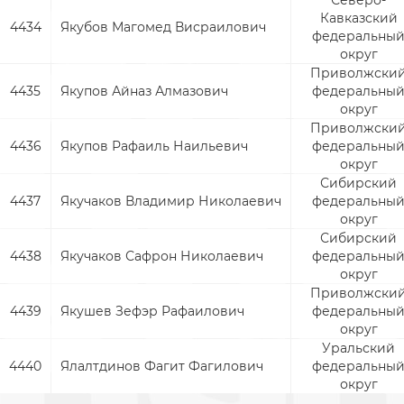
Северо-
Кавказский
4434
Якубов Магомед Висраилович
федеральны
округ
Приволжски
4435
Якупов Айназ Алмазович
федеральны
округ
Приволжски
4436
Якупов Рафаиль Наильевич
федеральны
округ
Сибирский
4437
Якучаков Владимир Николаевич
федеральны
округ
Сибирский
4438
Якучаков Сафрон Николаевич
федеральны
округ
Приволжски
4439
Якушев Зефэр Рафаилович
федеральны
округ
Уральский
4440
Ялалтдинов Фагит Фагилович
федеральны
округ