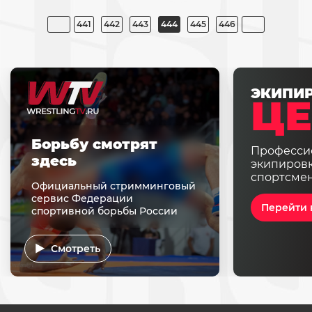
441
442
443
444
445
446
ЭКИПИ
ЦЕ
Борьбу смотрят
Професси
здесь
экипировк
спортсме
Официальный стримминговый
сервис Федерации
Перейти 
спортивной борьбы России
Смотреть