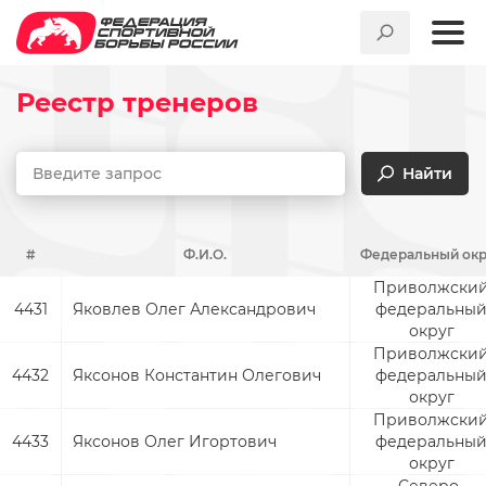
Реестр тренеров
Найти
#
Ф.И.О.
Федеральный окр
Приволжски
4431
Яковлев Олег Александрович
федеральны
округ
Приволжски
4432
Яксонов Константин Олегович
федеральны
округ
Приволжски
4433
Яксонов Олег Игортович
федеральны
округ