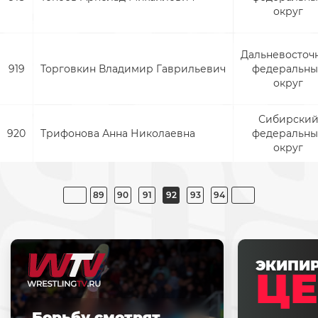
округ
Дальневосточ
919
Торговкин Владимир Гаврильевич
федеральн
округ
Сибирски
920
Трифонова Анна Николаевна
федеральн
округ
89
90
91
92
93
94
ЭКИПИ
ЦЕ
Борьбу смотрят