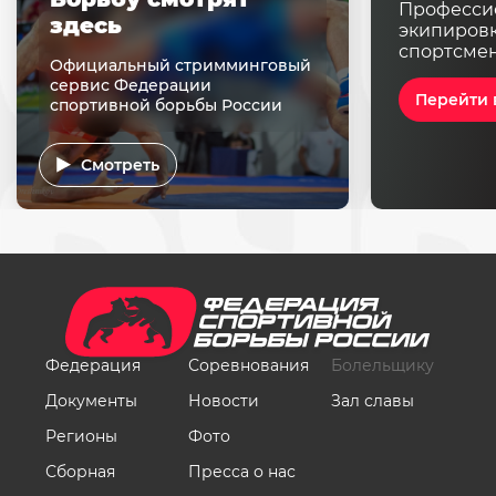
Професси
здесь
экипировк
спортсме
Официальный стримминговый
сервис Федерации
Перейти 
спортивной борьбы России
Смотреть
Федерация
Соревнования
Болельщику
Документы
Новости
Зал славы
Регионы
Фото
Сборная
Пресса о нас