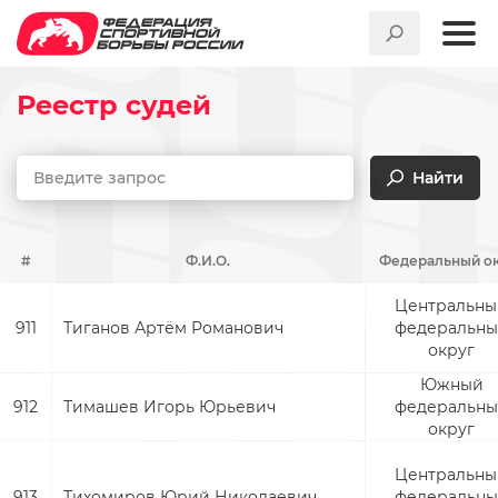
Реестр судей
Найти
#
Ф.И.О.
Федеральный ок
Центральны
911
Тиганов Артём Романович
федеральн
округ
Южный
912
Тимашев Игорь Юрьевич
федеральн
округ
Центральны
913
Тихомиров Юрий Николаевич
федеральн