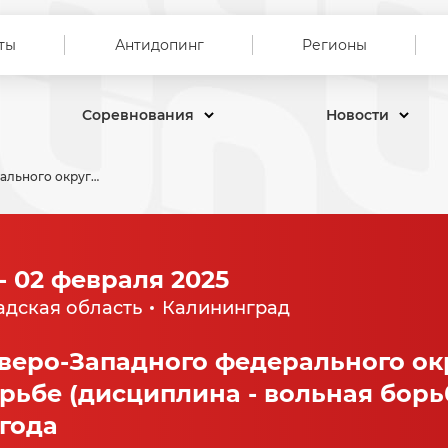
ты
Антидопинг
Регионы
Соревнования
Новости
Первенство Северо-Западного федерального округа по спортивной борьбе (дисциплина - вольная борьба) среди юниоров до 21 года
 - 02 февраля 2025
дская область
Калининград
веро-Западного федерального ок
рьбе (дисциплина - вольная борь
 года