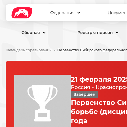
Федерация
Докумен
Сборная
Реестры персон
Календарь соревнований
21 февраля 202
Россия
Красноярс
Завершен
Первенство Си
борьбе (дисци
года