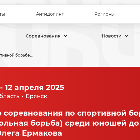
ты
Антидопинг
Регионы
Соревнования
Новости
Всероссийские соревнования по спортивной борьбе (дисциплина вольная борьба) среди юношей до 18 лет памяти Героя России Олега Ермакова
- 12 апреля 2025
бласть
Брянск
 соревнования по спортивной бо
ольная борьба) среди юношей до 
Олега Ермакова