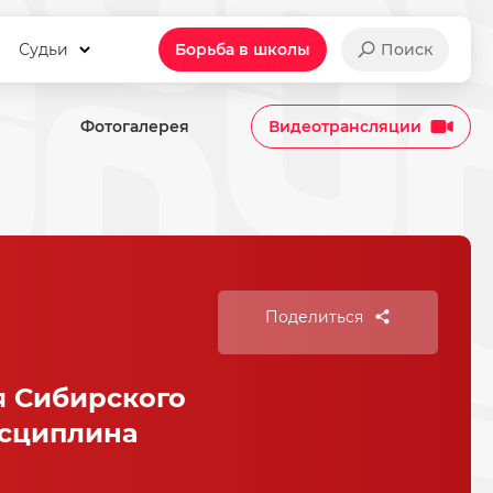
Судьи
Борьба в школы
Поиск
Фотогалерея
Видеотрансляции
Поделиться
 Сибирского
исциплина