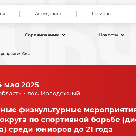
ты
Антидопинг
Регионы
Соревнования
Новости
Межрегиональные физкультурные мероприятия Сибирского федерального округа по спортивной борьбе (дисциплина вольная борьба) среди юниоров до 21 года
4 мая 2025
область
пос. Молодежный
ные физкультурные мероприятия
округа по спортивной борьбе (д
а) среди юниоров до 21 года